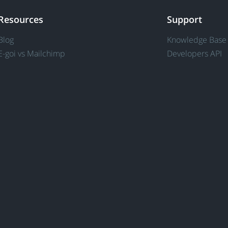
Resources
Support
Blog
Knowledge Base
E-goi vs Mailchimp
Developers API