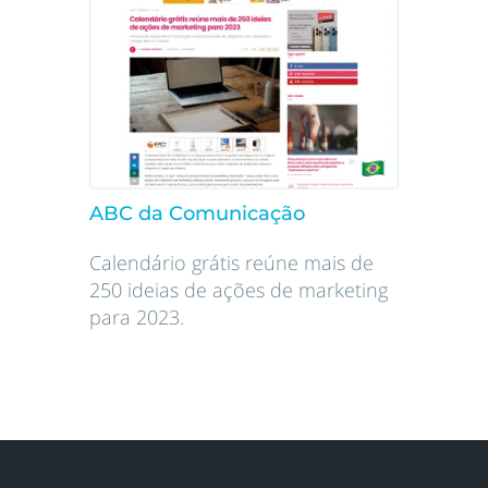
ABC da Comunicação
Calendário grátis reúne mais de
250 ideias de ações de marketing
para 2023.