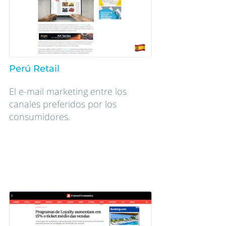
Perú Retail
El e-mail marketing entre los
canales preferidos por los
consumidores.