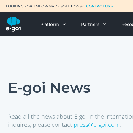
LOOKING FOR TAILOR-MADE SOLUTIONS?
CONTACT US »
Platform
Partners
Reso
E-goi News
Read all the news about E-goi in the internatio
inquires, please contact
press@e-goi.com
.