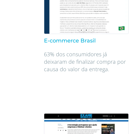
E-commerce Brasil
63% dos consumidores já
deixaram de finalizar compra por
causa do valor da entrega.