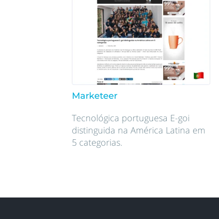
Marketeer
Tecnológica portuguesa E-goi
distinguida na América Latina em
5 categorias.