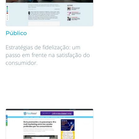
Público
Estratégias de fidelização: um
passo em frente na satisfação do
consumidor.