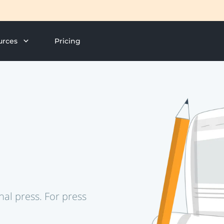
urces
Pricing
nal press. For press