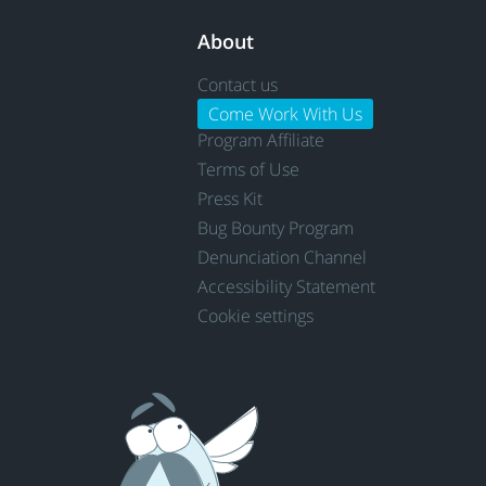
About
Contact us
Come Work With Us
Program Affiliate
Terms of Use
Press Kit
Bug Bounty Program
Denunciation Channel
Accessibility Statement
Cookie settings