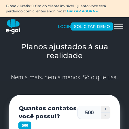
E-book Grátis:
O fim do cliente invisível. Quanto você está
perdendo com clientes anônimos?
BAIXAR AGORA »
LOGIN
SOLICITAR DEMO
Planos ajustados à sua
realidade
Nem a mais, nem a menos. Só o que usa.