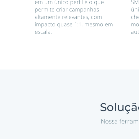
em um único perfil é o que
SM
permite criar campanhas
ún
altamente relevantes, com
che
impacto quase 1:1, mesmo em
mo
escala.
aut
Soluçã
Nossa ferrame