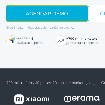
AGENDAR DEMO
C
Experimente 14 dias grátis. Sem cartão de crédito.
⭐⭐⭐⭐⭐ 4.9
+700 mil marketers
Avaliação Capterra
já cresceram connosco
700 mil usuários, 40 países, 20 anos de marketing digital. 