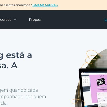
com clientes anônimos?
BAIXAR AGORA »
cursos
Preços
L
g está a
a. A
urgem quando cada
acompanhado por quem
cia.