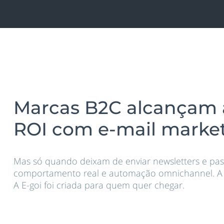
Marcas B2C alcançam 
ROI com e-mail marke
Mas só quando deixam de enviar newsletters e pas
comportamento real e automação omnichannel. A 
A E-goi foi criada para quem quer chegar.