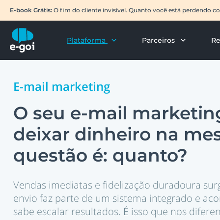
E-book Grátis:
O fim do cliente invisível. Quanto você está perdendo 
Plataforma
Parceiros
Re
E-mail marketing
O seu e-mail marketin
deixar dinheiro na mes
questão é: quanto?
Vendas imediatas e fidelização duradoura s
envio faz parte de um sistema integrado e 
sabe escalar resultados. É isso que nos diferen