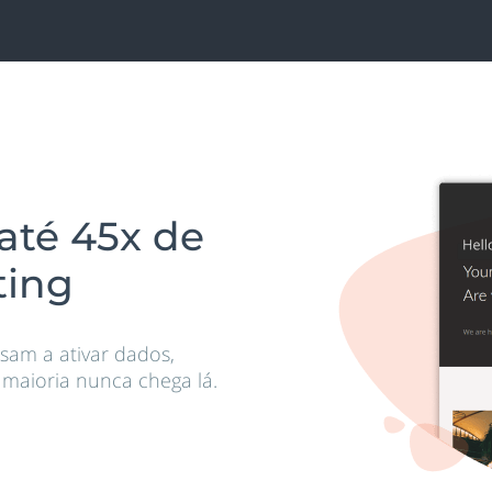
até 45x de
ting
sam a ativar dados,
maioria nunca chega lá.