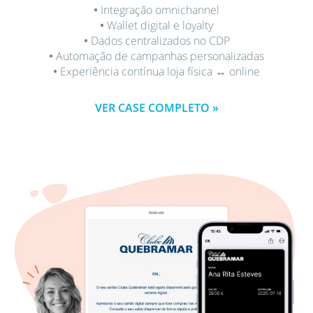
•
Integração omnichannel
•
Wallet digital e loyalty
•
Dados centralizados no CDP
•
Automação de campanhas personalizadas
•
Experiência contínua loja física ↔ online
VER CASE COMPLETO »