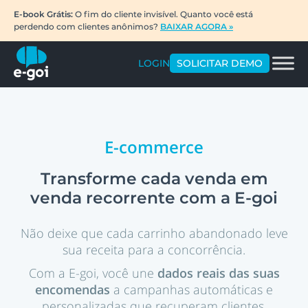
E-book Grátis:
O fim do cliente invisível. Quanto você está
perdendo com clientes anônimos?
BAIXAR AGORA »
LOGIN
SOLICITAR DEMO
E-commerce
Transforme cada venda em
venda recorrente com a E-goi
Não deixe que cada carrinho abandonado leve
sua receita para a concorrência.
Com a E-goi, você une
dados reais das suas
encomendas
a campanhas automáticas e
personalizadas que recuperam clientes,