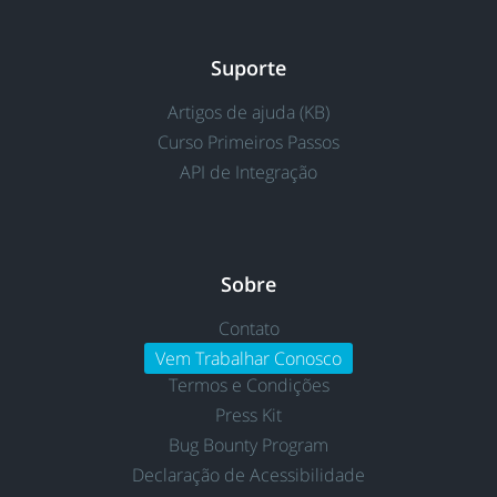
Suporte
Artigos de ajuda (KB)
Curso Primeiros Passos
API de Integração
Sobre
Contato
Vem Trabalhar Conosco
Termos e Condições
Press Kit
Bug Bounty Program
Declaração de Acessibilidade