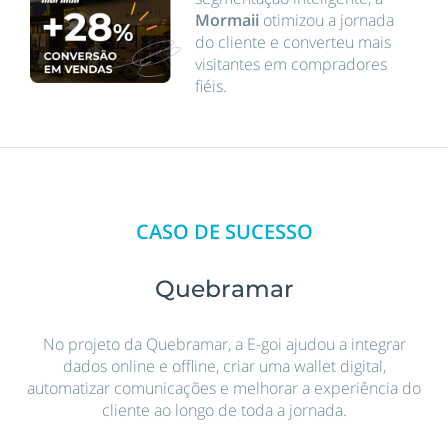
Mormaii
otimizou a jornada
do cliente e converteu mais
visitantes em compradores
fiéis.
CASO DE SUCESSO
Quebramar
No projeto da Quebramar, a E-goi ajudou a integrar
dados online e offline, criar uma wallet digital,
automatizar comunicações e melhorar a experiência do
cliente ao longo de toda a jornada.