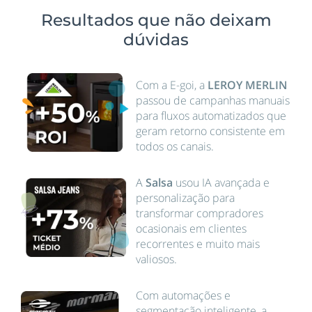
Resultados que não deixam
dúvidas
Com a E-goi, a
LEROY MERLIN
passou de campanhas manuais
para fluxos automatizados que
geram retorno consistente em
todos os canais.
A
Salsa
usou IA avançada e
personalização para
transformar compradores
ocasionais em clientes
recorrentes e muito mais
valiosos.
Com automações e
segmentação inteligente, a