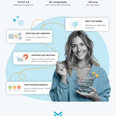
⭐⭐⭐⭐⭐ 4.9
30+ integrações
+20 anos
Avaliação Capterra
com outras ferramentas
de mercado