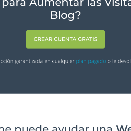
para Aumentar las Visitas
Blog?
CREAR CUENTA GRATIS
facción garantizada en cualquier
plan pagado
o le devo
e puede ayudar una
We