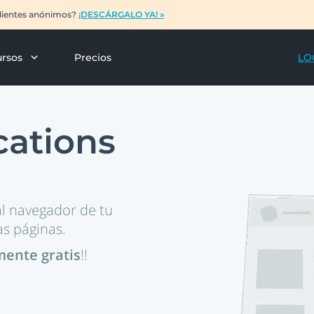
 clientes anónimos?
¡DESCÁRGALO YA! »
ursos
Precios
LO
cations
l navegador de tu
as páginas.
mente gratis
!!