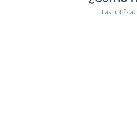
Las notifica
No Pierdas de Vista 