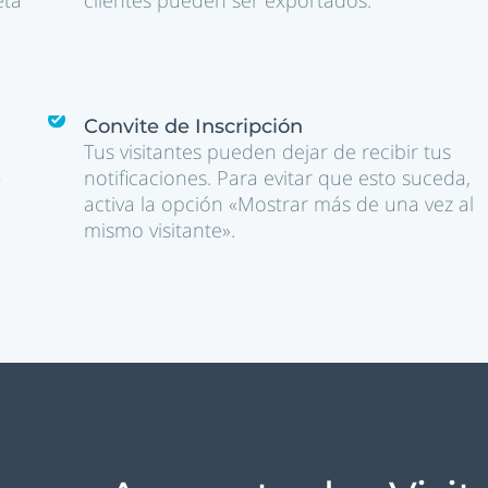
eta
clientes pueden ser exportados.
Convite de Inscripción
Tus visitantes pueden dejar de recibir tus
–
notificaciones. Para evitar que esto suceda,
activa la opción «Mostrar más de una vez al
mismo visitante».