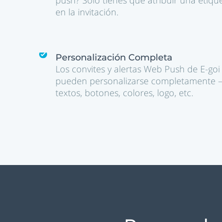
push? Solo tienes que atribuir una etiqu
en la invitación.
Personalización Completa
Los convites y alertas Web Push de E-goi
pueden personalizarse completamente 
textos, botones, colores, logo, etc.