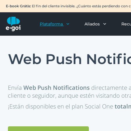
E-book Grátis:
El fin del cliente invisible. ¿Cuánto estás perdiendo con
Plataforma
Aliados
Rec
Web Push Notifi
Envía
Web Push Notifications
directamente a
cliente o seguidor, aunque estén visitando otr
¡Están disponibles en el plan Social One
total