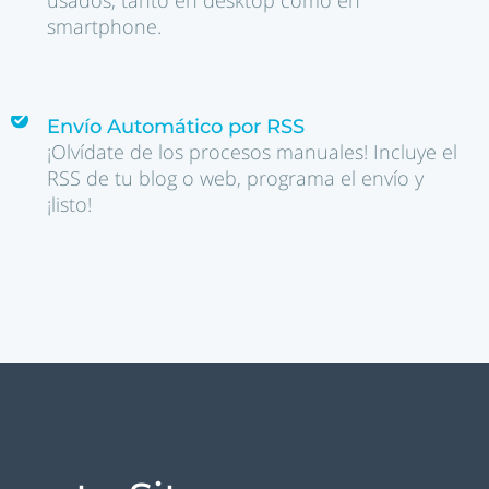
usados, tanto en desktop como en
smartphone.
Envío Automático por RSS
¡Olvídate de los procesos manuales! Incluye el
RSS de tu blog o web, programa el envío y
¡listo!