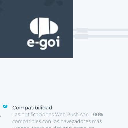
Compatibilidad
,
Las notificaciones Web Push son 100%
compatibles con los navegadores más