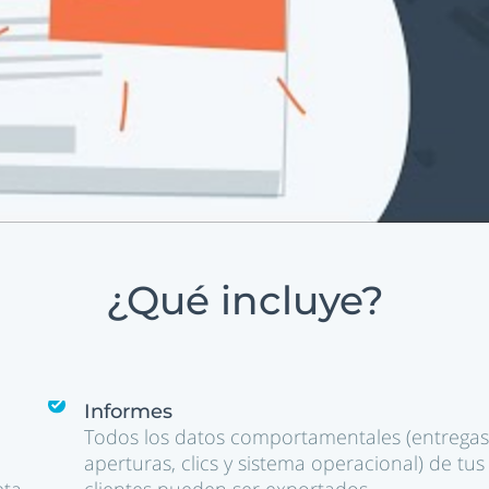
¿Qué incluye?
Informes
Todos los datos comportamentales (entregas
b
aperturas, clics y sistema operacional) de tus