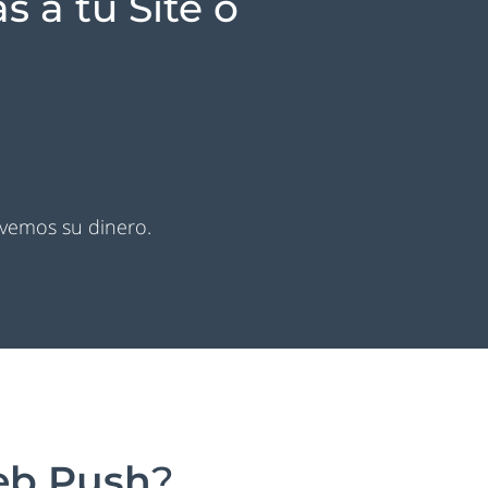
 a tu Site o
lvemos su dinero.
b Push
?