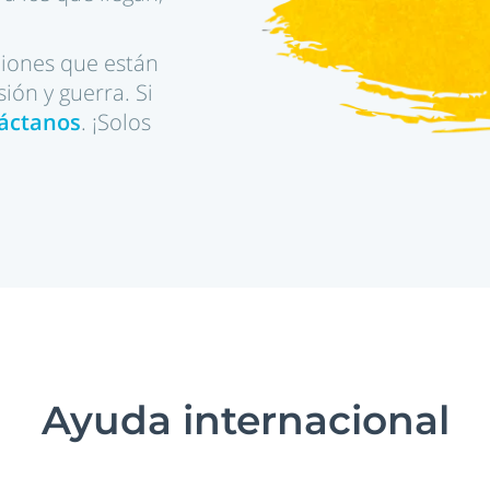
ciones que están
ón y guerra. Si
áctanos
. ¡Solos
Ayuda internacional