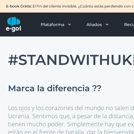
E-book Grátis:
El fin del cliente invisible. ¿Cuánto estás perdiendo con
Plataforma
Aliados
Rec
#STANDWITHUK
Marca la diferencia
??
Los ojos y los corazones del mundo no salen de 
Ucrania. Sentimos que, a pesar de la distanci
tienen mucho poder. Simplemente hay que ext
están en el frente de batalla, dar la bienvenida