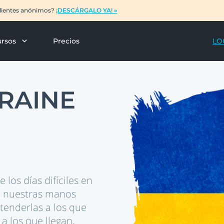
 clientes anónimos?
¡DESCÁRGALO YA! »
ursos
Precios
LO
RAINE
los días difíciles en
a, nuestras manos
enderlas a los que
 a los que llegan,