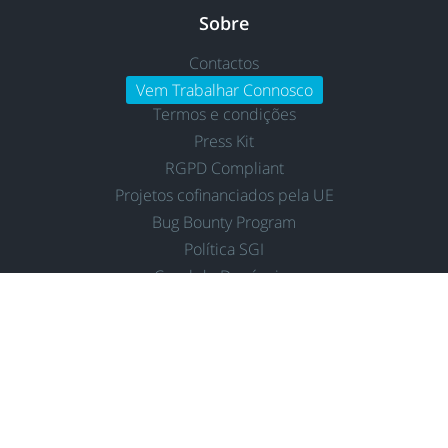
Sobre
Contactos
Vem Trabalhar Connosco
Termos e condições
Press Kit
RGPD Compliant
Projetos cofinanciados pela UE
Bug Bounty Program
Política SGI
Canal de Denúncias
Declaração de Acessibilidade
Definições de cookies