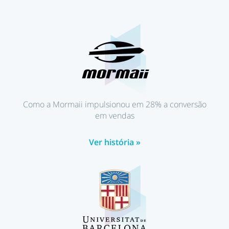
Como a Mormaii impulsionou em 28% a conversão
em vendas
Ver história »