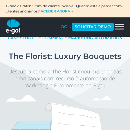
E-book Grátis:
O fim do cliente invisível. Quanto está a perder com
clientes anónimos?
ACEDER AGORA »
LOGIN
SOLICITAR DEMO
CASE STUDY – E-COMMERCE MARKETING AUTOMATION
The Florist: Luxury Bouquets
Descubra como a The Florist criou experiências
omnicanais com recurso à automação de
marketing e E-commerce da E-goi.