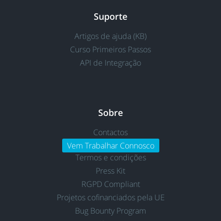
Suporte
Artigos de ajuda (KB)
Curso Primeiros Passos
API de Integração
Sobre
Contactos
Vem Trabalhar Connosco
Termos e condições
Press Kit
RGPD Compliant
Projetos cofinanciados pela UE
Bug Bounty Program