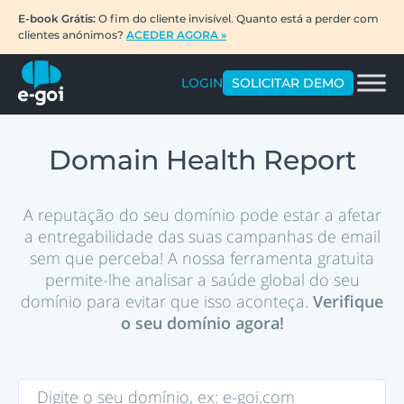
E-book Grátis:
O fim do cliente invisível. Quanto está a perder com
clientes anónimos?
ACEDER AGORA »
LOGIN
SOLICITAR DEMO
Domain Health Report
A reputação do seu domínio pode estar a afetar
a entregabilidade das suas campanhas de email
sem que perceba! A nossa ferramenta gratuita
permite-lhe analisar a saúde global do seu
domínio para evitar que isso aconteça.
Verifique
o seu domínio agora!