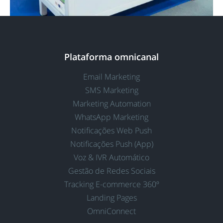
Plataforma omnicanal
Email Marketing
SMS Marketing
Marketing Automation
WhatsApp Marketing
Notificações Web Push
Notificações Push (App)
Voz & IVR Automático
Gestão de Redes Sociais
Tracking E-commerce 360º
Landing Pages
OmniConnect