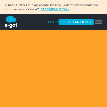
E-book Grátis:
El fin del cliente invisible. ¿Cuánto estás perdiendo
con clientes anónimos?
¡DESCÁRGALO YA! »
LOGIN
SOLICITAR DEMO