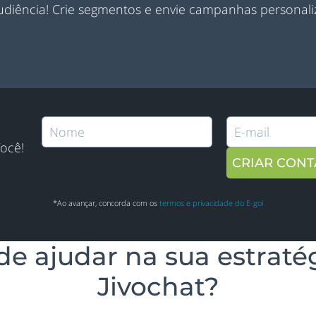
diência! Crie segmentos e envie campanhas personali
ocê!
*Ao avançar, concorda com os
termos e privacidade do E-goi
de ajudar na sua estraté
Jivochat?