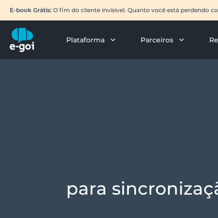
E-book Grátis:
O fim do cliente invisível. Quanto você está perdendo 
Plataforma
Parceiros
Re
para sincroniza