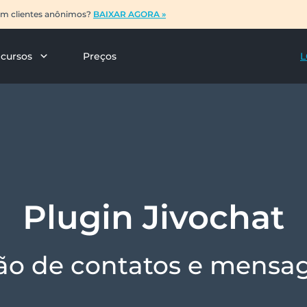
com clientes anônimos?
BAIXAR AGORA »
cursos
Preços
L
Plugin Jivochat
ção de contatos e mensa