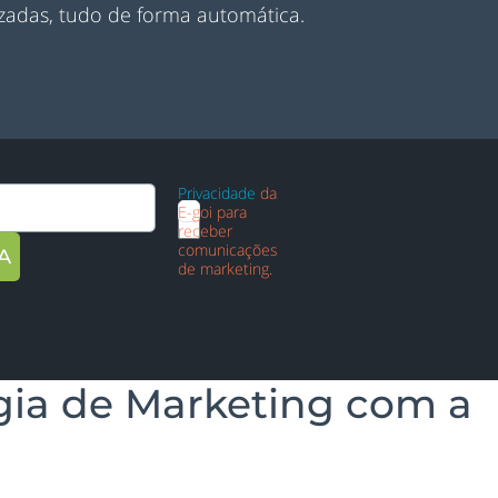
zadas, tudo de forma automática.
Aceito a
recolha e
processamento
dos meus
dados
conforme a
Política de
Privacidade
da
E-goi para
receber
comunicações
de marketing.
gia de Marketing com a