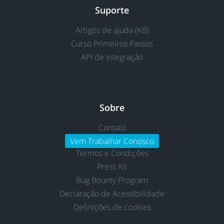
Suporte
Artigos de ajuda (KB)
Curso Primeiros Passos
API de Integração
Sobre
Contato
Vem Trabalhar Conosco
Termos e Condições
Press Kit
Bug Bounty Program
Declaração de Acessibilidade
Definições de cookies